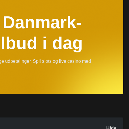
 Danmark-
ilbud i dag
e udbetalinger. Spil slots og live casino med
Hide