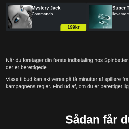
Mars Dinner
Myster
cadre
Comman
100kr
Når du foretager din første indbetaling hos Spinbetter
der er berettigede
Visse tilbud kan aktiveres på få minutter af spillere
kampagnens regler. Find ud af, om du er berettiget lige
Sådan får 