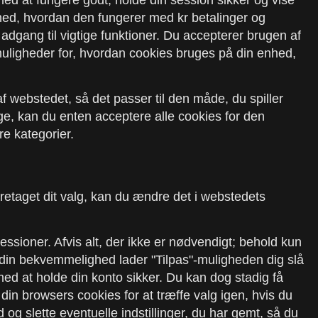
ed at fungere godt, holde din session sikker og vise
nhed, hvordan den fungerer med kr betalinger og
adgang til vigtige funktioner. Du accepterer brugen af
muligheder for, hvordan cookies bruges på din enhed,
f webstedet, så det passer til den måde, du spiller
ge, kan du enten acceptere alle cookies for den
re kategorier.
retaget dit valg, kan du ændre det i webstedets
ssioner. Afvis alt, der ikke er nødvendigt; behold kun
r din bekvemmelighed lader "Tilpas"-muligheden dig slå
 med at holde din konto sikker. Du kan dog stadig få
 din browsers cookies for at træffe valg igen, hvis du
 og slette eventuelle indstillinger, du har gemt, så du