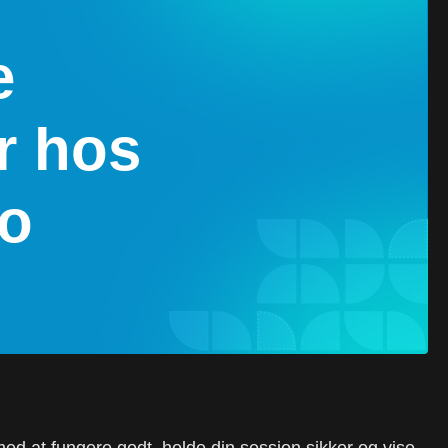
e
er hos
no