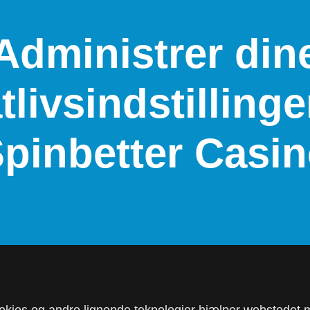
Administrer din
tlivsindstilling
pinbetter Casi