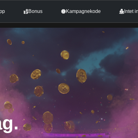
pp
Bonus
Kampagnekode
Intet 
ag.