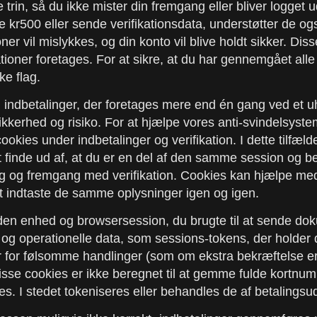
trin, så du ikke mister din fremgang eller bliver logget
e kr500 eller sende verifikationsdata, understøtter de o
ner vil mislykkes, og din konto vil blive holdt sikker. Di
kationer foretages. For at sikre, at du har gennemgået al
ke flag.
, indbetalinger, der foretages mere end én gang ved et 
kkerhed og risiko. For at hjælpe vores anti-svindelsyst
ookies under indbetalinger og verifikation. I dette tilfæld
t finde ud af, at du er en del af den samme session og be
 og fremgang med verifikation. Cookies kan hjælpe med a
at indtaste de samme oplysninger igen og igen.
en enhed og browsersession, du brugte til at sende dok
 operationelle data, som sessions-tokens, der holder di
or følsomme handlinger (som om ekstra bekræftelse er p
sse cookies er ikke beregnet til at gemme fulde kortnumr
s. I stedet tokeniseres eller behandles de af betalings