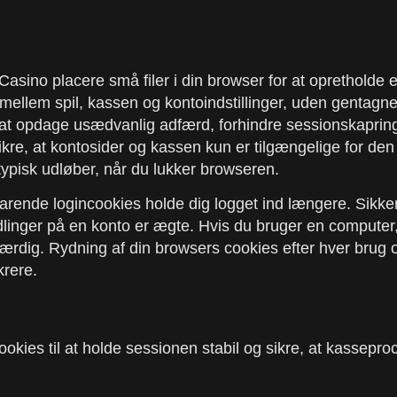
 Casino placere små filer i din browser for at opretholde
mellem spil, kassen og kontoindstillinger, uden gentagn
 opdage usædvanlig adfærd, forhindre sessionskapring 
kre, at kontosider og kassen kun er tilgængelige for den
typisk udløber, når du lukker browseren.
ende logincookies holde dig logget ind længere. Sikkerh
ndlinger på en konto er ægte. Hvis du bruger en computer
 færdig. Rydning af din browsers cookies efter hver brug
krere.
okies til at holde sessionen stabil og sikre, at kassepr