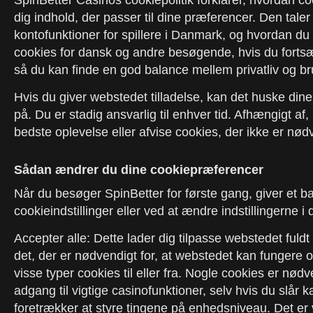
SpinBetter Casinos cookiepolitik forklarer, hvordan c
dig indhold, der passer til dine præferencer. Den ta
kontofunktioner for spillere i Danmark, og hvordan du 
cookies for dansk og andre besøgende, hvis du fortsæ
så du kan finde en god balance mellem privatliv og br
Hvis du giver webstedet tilladelse, kan det huske dine
på. Du er stadig ansvarlig til enhver tid. Afhængigt 
bedste oplevelse eller afvise cookies, der ikke er nød
Sådan ændrer du dine cookiepræferencer
Når du besøger SpinBetter for første gang, giver et b
cookieindstillinger eller ved at ændre indstillingerne i 
Accepter alle: Dette lader dig tilpasse webstedet fuld
det, der er nødvendigt for, at webstedet kan fungere 
visse typer cookies til eller fra. Nogle cookies er nø
adgang til vigtige casinofunktioner, selv hvis du slår 
foretrækker at styre tingene på enhedsniveau. Det er vi